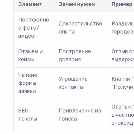
Элемент
Зачем нужен
Пример
Портфолио
Доказательство
Разделы:
с фото/
опыта
городов
видео
Отзывы и
Построение
Отзыв от
кейсы
доверия
выдержа
Четкие
Упрощение
Кнопки 
формы
контакта
"Получи
заявки
Статьи:
SEO-
Привлечение из
в частн
тексты
поиска
эпоксидн